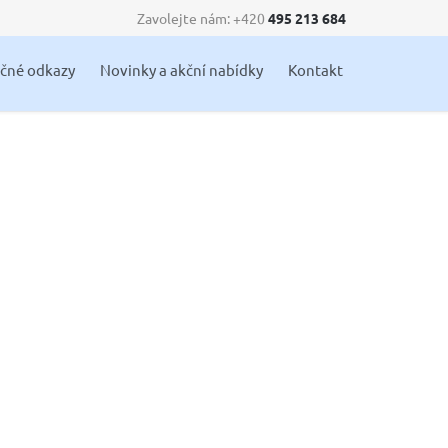
Zavolejte nám: +420
495 213 684
Skip
ečné odkazy
Novinky a akční nabídky
Kontakt
to
content