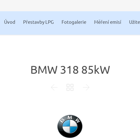
Úvod
Přestavby LPG
Fotogalerie
Měření emisí
Užit
BMW 318 85kW


