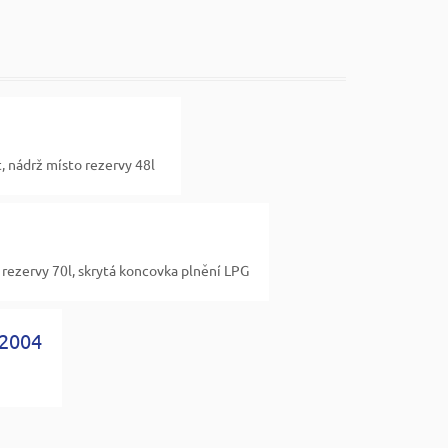
 nádrž místo rezervy 48l
zervy 70l, skrytá koncovka plnění LPG
2004