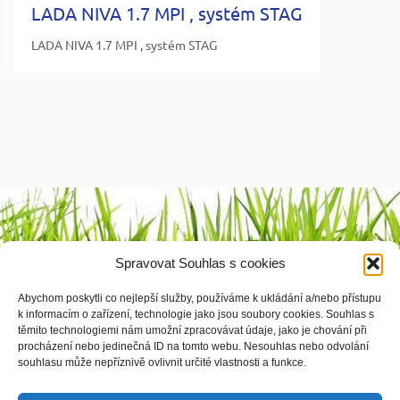
LADA NIVA 1.7 MPI , systém STAG
LADA NIVA 1.7 MPI , systém STAG
Výrobci
Spravovat Souhlas s cookies
1 2 3 4
Abychom poskytli co nejlepší služby, používáme k ukládání a/nebo přístupu
k informacím o zařízení, technologie jako jsou soubory cookies. Souhlas s
těmito technologiemi nám umožní zpracovávat údaje, jako je chování při
procházení nebo jedinečná ID na tomto webu. Nesouhlas nebo odvolání
souhlasu může nepříznivě ovlivnit určité vlastnosti a funkce.
© vyrobila
Softmedia.cz
|
Zásady cookies
|
Prohlášení o ochraně osobních údajů