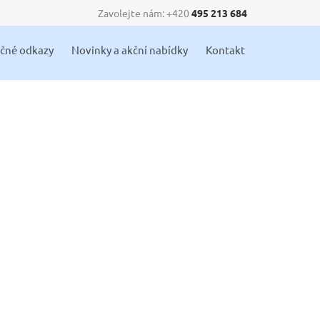
Zavolejte nám: +420
495 213 684
Skip
ečné odkazy
Novinky a akční nabídky
Kontakt
to
content