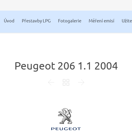
Úvod
Přestavby LPG
Fotogalerie
Měření emisí
Užit
Peugeot 206 1.1 2004


