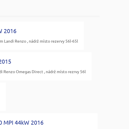
W 2016
 Landi Renzo , nádrž místo rezervy 56l-65l
 2015
i Renzo Omegas Direct , nádrž místo rezrvy 56l
.0 MPI 44kW 2016