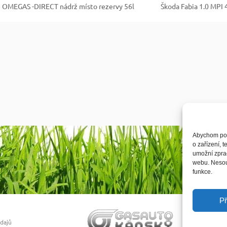
ZO OMEGAS -DIRECT nádrž místo rezervy 56l
Škoda Fabia 1.0 MPI
Abychom posk
o zařízení, 
umožní zprac
webu. Nesouh
funkce.
Př
údajů