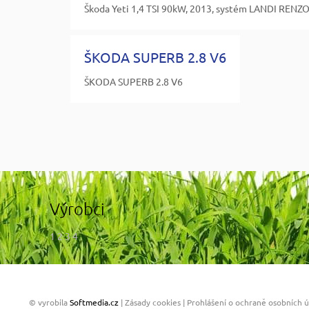
Škoda Yeti 1,4 TSI 90kW, 2013, systém LANDI REN
ŠKODA SUPERB 2.8 V6
ŠKODA SUPERB 2.8 V6
Výrobci
1 2 3 4
© vyrobila
Softmedia.cz
|
Zásady cookies
|
Prohlášení o ochraně osobních 