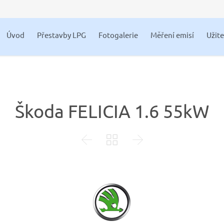
Úvod
Přestavby LPG
Fotogalerie
Měření emisí
Užit
Škoda FELICIA 1.6 55kW


