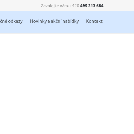
Zavolejte nám: +420
495 213 684
Skip
ečné odkazy
Novinky a akční nabídky
Kontakt
to
content