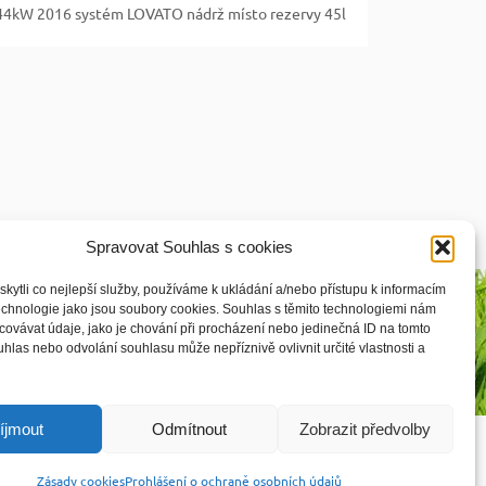
 44kW 2016 systém LOVATO nádrž místo rezervy 45l
Spravovat Souhlas s cookies
ytli co nejlepší služby, používáme k ukládání a/nebo přístupu k informacím
technologie jako jsou soubory cookies. Souhlas s těmito technologiemi nám
ovávat údaje, jako je chování při procházení nebo jedinečná ID na tomto
las nebo odvolání souhlasu může nepříznivě ovlivnit určité vlastnosti a
íjmout
Odmítnout
Zobrazit předvolby

Vyhledávání:
Zásady cookies
Prohlášení o ochraně osobních údajů