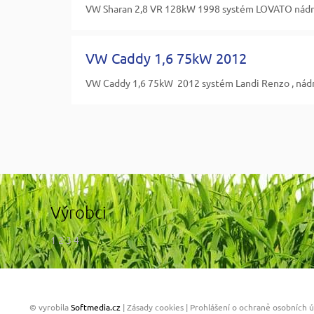
VW Sharan 2,8 VR 128kW 1998 systém LOVATO nádrž
VW Caddy 1,6 75kW 2012
VW Caddy 1,6 75kW 2012 systém Landi Renzo , nádrž
Výrobci
1 2 3 4
© vyrobila
Softmedia.cz
|
Zásady cookies
|
Prohlášení o ochraně osobních 