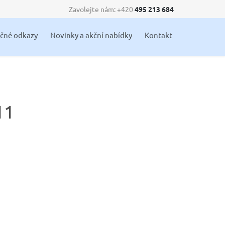
Zavolejte nám: +420
495 213 684
Skip
ečné odkazy
Novinky a akční nabídky
Kontakt
to
content
11