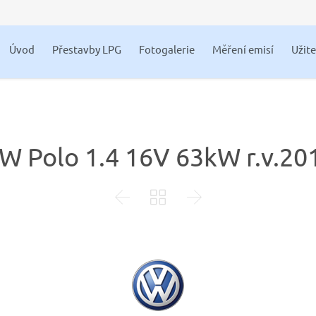
Úvod
Přestavby LPG
Fotogalerie
Měření emisí
Užit
W Polo 1.4 16V 63kW r.v.20


