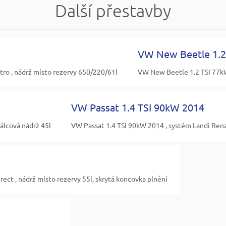
Další přestavby
VW New Beetle 1.2
ro , nádrž místo rezervy 650/220/61l
VW New Beetle 1.2 TSI 77kW
VW Passat 1.4 TSI 90kW 2014
álcová nádrž 45l
VW Passat 1.4 TSI 90kW 2014 , systém Landi Renz
ect , nádrž místo rezervy 55l, skrytá koncovka plnění