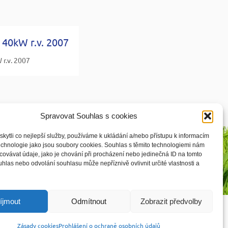
40kW r.v. 2007
r.v. 2007
Spravovat Souhlas s cookies
ytli co nejlepší služby, používáme k ukládání a/nebo přístupu k informacím
technologie jako jsou soubory cookies. Souhlas s těmito technologiemi nám
ovávat údaje, jako je chování při procházení nebo jedinečná ID na tomto
las nebo odvolání souhlasu může nepříznivě ovlivnit určité vlastnosti a
íjmout
Odmítnout
Zobrazit předvolby

Vyhledávání:
Zásady cookies
Prohlášení o ochraně osobních údajů