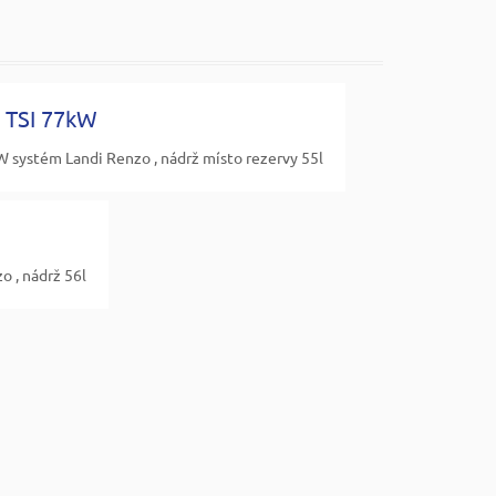
 TSI 77kW
 systém Landi Renzo , nádrž místo rezervy 55l
o , nádrž 56l