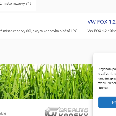
 místo rezervy 71l
VW FOX 1.2 
 místo rezervy 60l, skrytá koncovka plnění LPG
VW FOX 1.2 40kW 
Abychom posk
o zařízení, 
umožní zprac
webu. Nesouh
funkce.
Př
údajů