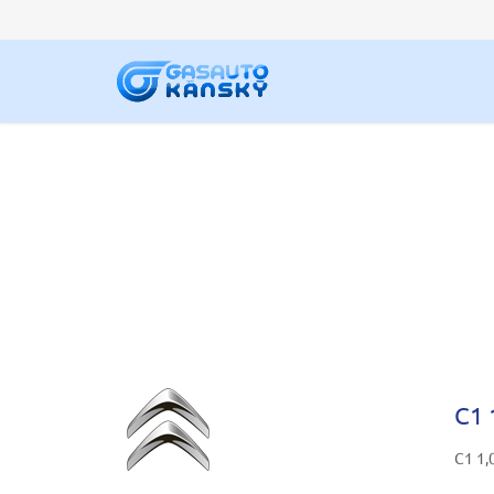
C1 
C1 1,