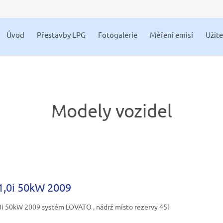
Úvod
Přestavby LPG
Fotogalerie
Měření emisí
Užit
Modely vozidel
1,0i 50kW 2009
0i 50kW 2009 systém LOVATO , nádrž místo rezervy 45l