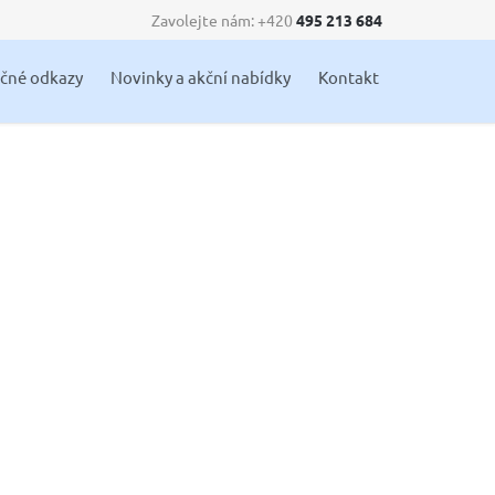
Zavolejte nám: +420
495 213 684
Skip
ečné odkazy
Novinky a akční nabídky
Kontakt
to
content