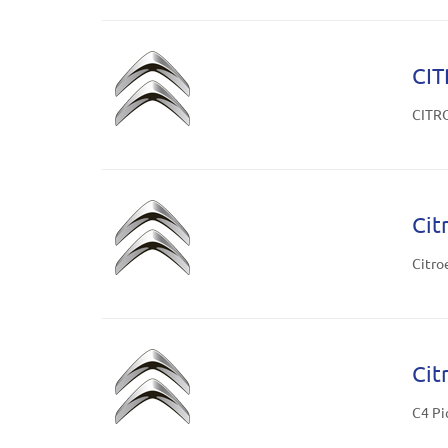
CIT
CITRO
Cit
Citro
Cit
C4 Pi