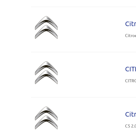
Cit
Citro
CIT
CITRO
Cit
C5 2.