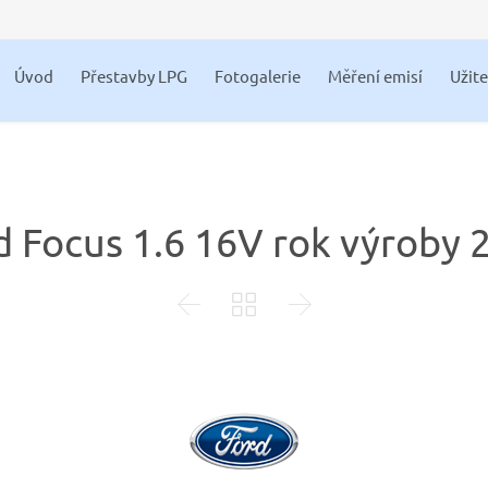
Úvod
Přestavby LPG
Fotogalerie
Měření emisí
Užit
d Focus 1.6 16V rok výroby 


