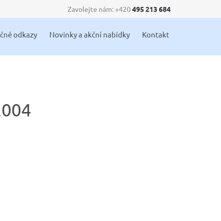
Zavolejte nám: +420
495 213 684
Skip
ečné odkazy
Novinky a akční nabídky
Kontakt
to
content
2004