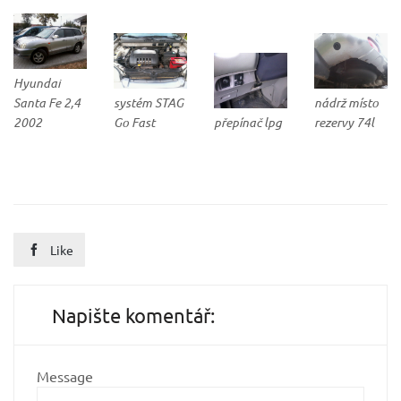
Hyundai
Santa Fe 2,4
systém STAG
nádrž místo
2002
Go Fast
přepínač lpg
rezervy 74l
Like

Napište komentář:
Message