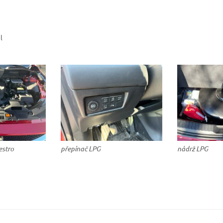
l
estro
přepínač LPG
nádrž LPG