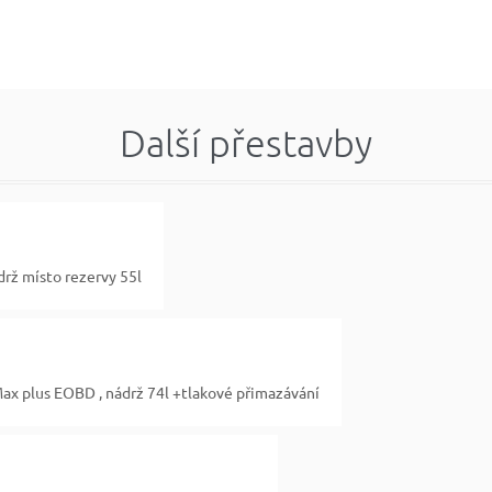
Další přestavby
rž místo rezervy 55l
 plus EOBD , nádrž 74l +tlakové přimazávání