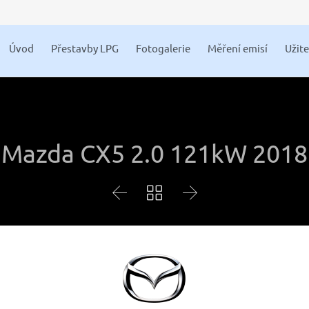
Úvod
Přestavby LPG
Fotogalerie
Měření emisí
Užit
Mazda CX5 2.0 121kW 2018


