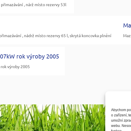
přimazávání , nárž místo rezervy 53l
Ma
mazávání , nádrž místo rezervy 65 l, skrytá koncovka plnění
Maz
107kW rok výroby 2005
 rok výroby 2005
Abychom posk
o zařízení, 
umožní zprac
webu. Nesouh