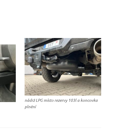
nádrž LPG místo rezervy 103l a koncovka
plnění