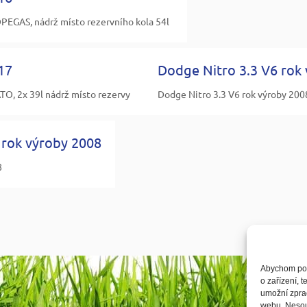
EGAS, nádrž místo rezervního kola 54l
17
Dodge Nitro 3.3 V6 rok
O, 2x 39l nádrž místo rezervy
Dodge Nitro 3.3 V6 rok výroby 200
rok výroby 2008
8
Abychom posk
o zařízení, 
umožní zprac
webu. Nesouh