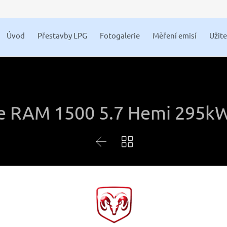
Úvod
Přestavby LPG
Fotogalerie
Měření emisí
Užit
 RAM 1500 5.7 Hemi 295k

