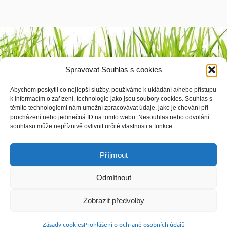
Výrobci
Spravovat Souhlas s cookies
1 2 3 4
Abychom poskytli co nejlepší služby, používáme k ukládání a/nebo přístupu
k informacím o zařízení, technologie jako jsou soubory cookies. Souhlas s
těmito technologiemi nám umožní zpracovávat údaje, jako je chování při
procházení nebo jedinečná ID na tomto webu. Nesouhlas nebo odvolání
souhlasu může nepříznivě ovlivnit určité vlastnosti a funkce.
© vyrobila
Softmedia.cz
|
Zásady cookies
|
Prohlášení o ochraně osobních údajů
Příjmout
Odmítnout
Zobrazit předvolby

Vyhledávání:
Zásady cookies
Prohlášení o ochraně osobních údajů