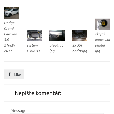
Dodge
Grand
Caravan
skrytá
3.6
koncovka
210kW
systém
přepínač
2x 39l
plnění
2017
LOVATO
lpg
nádrž lpg
lpg
Like

Napište komentář:
Message