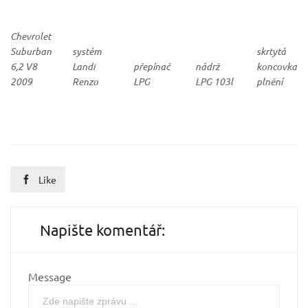
Chevrolet
Suburban
systém
skrtytá
6,2 V8
Landi
přepínač
nádrž
koncovka
2009
Renzo
LPG
LPG 103l
plnění
Like

Napište komentář:
Message