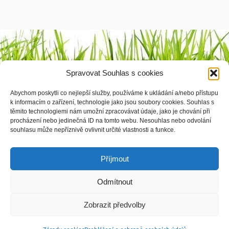
Výrobci
Spravovat Souhlas s cookies
1 2 3 4
Abychom poskytli co nejlepší služby, používáme k ukládání a/nebo přístupu
k informacím o zařízení, technologie jako jsou soubory cookies. Souhlas s
těmito technologiemi nám umožní zpracovávat údaje, jako je chování při
procházení nebo jedinečná ID na tomto webu. Nesouhlas nebo odvolání
souhlasu může nepříznivě ovlivnit určité vlastnosti a funkce.
© vyrobila
Softmedia.cz
|
Zásady cookies
|
Prohlášení o ochraně osobních údajů
Příjmout
Odmítnout
Zobrazit předvolby

Vyhledávání: