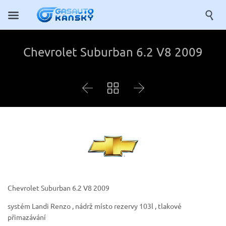

Chevrolet Suburban 6.2 V8 2009



Chevrolet Suburban 6.2 V8 2009
systém Landi Renzo , nádrž místo rezervy 103l , tlakové
přimazávání