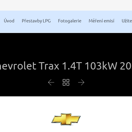
Úvod
Přestavby LPG
Fotogalerie
Měření emisí
Užit
evrolet Trax 1.4T 103kW 2


