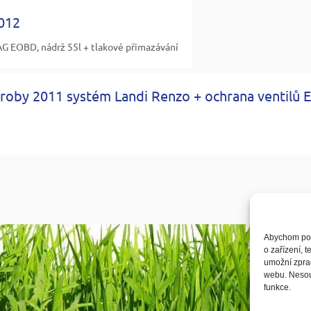
012
G EOBD, nádrž 55l + tlakové přimazávání
roby 2011 systém Landi Renzo + ochrana ventilů E
Abychom posk
o zařízení, 
umožní zprac
webu. Nesouh
funkce.