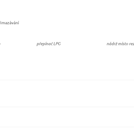
řimazávání
o
přepínač LPG
nádrž místo re