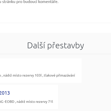
u stránku pro budoucí komentáře.
Další přestavby
, nádrž místo rezervy 103l , tlakové přimazávání
 2013
G -EOBD , nádrž místo rezervy 71l