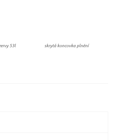
zervy 53l
skrytá koncovka plnění