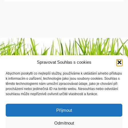
Výrobci
Spravovat Souhlas s cookies
1 2 3 4
Abychom poskytli co nejlepší služby, používáme k ukládání a/nebo přístupu
k informacím o zařízení, technologie jako jsou soubory cookies. Souhlas s
těmito technologiemi nám umožní zpracovávat údaje, jako je chování při
procházení nebo jedinečná ID na tomto webu. Nesouhlas nebo odvolání
souhlasu může nepříznivě ovlivnit určité vlastnosti a funkce.
© vyrobila
Softmedia.cz
|
Zásady cookies
|
Prohlášení o ochraně osobních údajů
Příjmout
Odmítnout