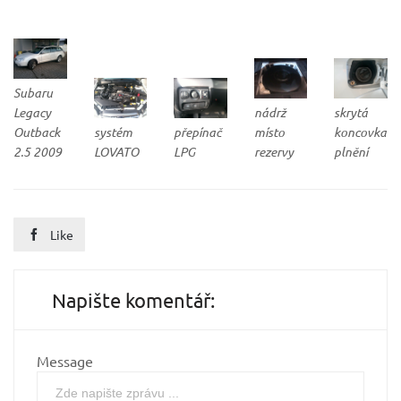
Subaru
Legacy
nádrž
skrytá
Outback
systém
přepínač
místo
koncovka
2.5 2009
LOVATO
LPG
rezervy
plnění
Like

Napište komentář:
Message