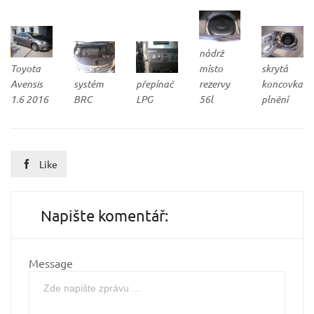
nádrž
Toyota
místo
skrytá
Avensis
systém
přepínač
rezervy
koncovka
1.6 2016
BRC
LPG
56l
plnění
Like

Napište komentář:
Message