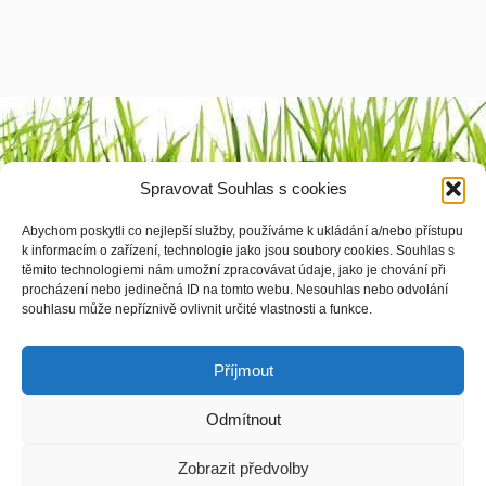
Výrobci
Spravovat Souhlas s cookies
1 2 3 4
Abychom poskytli co nejlepší služby, používáme k ukládání a/nebo přístupu
k informacím o zařízení, technologie jako jsou soubory cookies. Souhlas s
těmito technologiemi nám umožní zpracovávat údaje, jako je chování při
procházení nebo jedinečná ID na tomto webu. Nesouhlas nebo odvolání
souhlasu může nepříznivě ovlivnit určité vlastnosti a funkce.
© vyrobila
Softmedia.cz
|
Zásady cookies
|
Prohlášení o ochraně osobních údajů
Příjmout
Odmítnout
Zobrazit předvolby